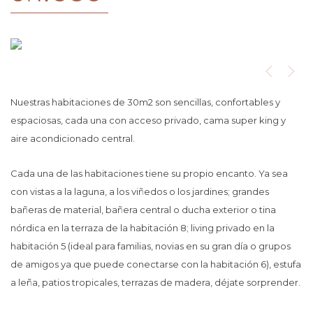
Nuestras habitaciones de 30m2 son sencillas, confortables y
espaciosas, cada una con acceso privado, cama super king y
aire acondicionado central.
Cada una de las habitaciones tiene su propio encanto. Ya sea
con vistas a la laguna, a los viñedos o los jardines; grandes
bañeras de material, bañera central o ducha exterior o tina
nórdica en la terraza de la habitación 8; living privado en la
habitación 5 (ideal para familias, novias en su gran día o grupos
de amigos ya que puede conectarse con la habitación 6), estufa
a leña, patios tropicales, terrazas de madera, déjate sorprender.