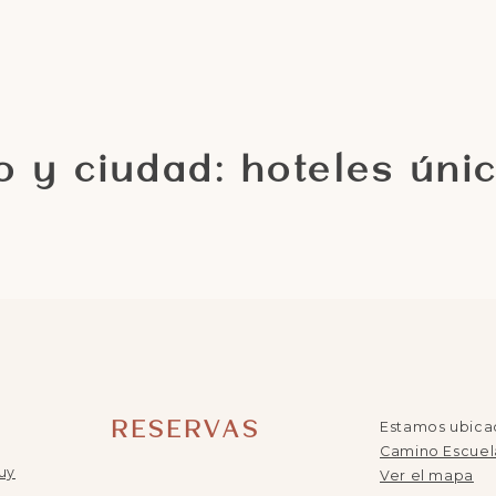
o y ciudad: hoteles úni
O
RESERVAS
Estamos ubicad
Camino Escuela
uy
Ver el mapa