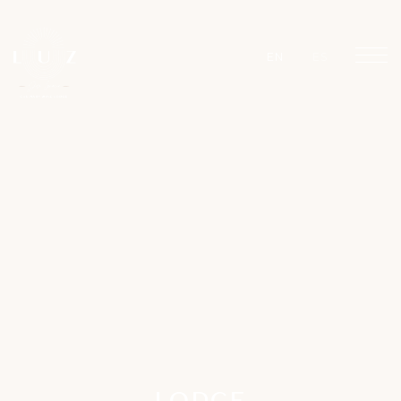
EN
ES
LODGE